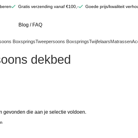
oberen
Gratis verzending vanaf €100,-
Goede prijs/kwaliteit verho
Blog
/
FAQ
soons Boxsprings
Tweepersoons Boxsprings
Twijfelaars
Matrassen
Ac
soons dekbed
 gevonden die aan je selectie voldoen.