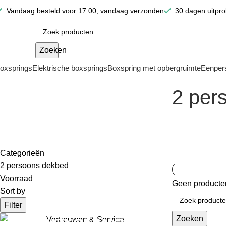
Vandaag besteld voor 17:00, vandaag verzonden
30 dagen uitpr
Zoeken
oxsprings
Elektrische boxsprings
Boxspring met opbergruimte
Eenper
2 per
Categorieën
2 persoons dekbed
Voorraad
Geen producten
Sort by
Filter
Vertrouwen
Zoeken