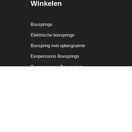
Winkelen
Boxsprings
Elektrische boxsprings
Boxspring met opbergruimte
Eenpersoons Boxsprings
Tweepersoons Boxsprings
Twijfelaars
Matrassen
Dekbedden
Dekbedovertrekken
Kussens