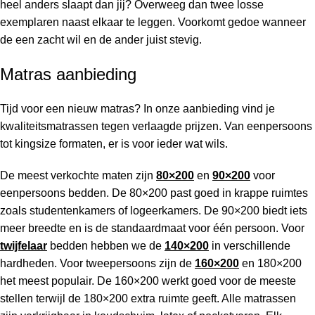
heel anders slaapt dan jij? Overweeg dan twee losse
exemplaren naast elkaar te leggen. Voorkomt gedoe wanneer
de een zacht wil en de ander juist stevig.
Matras aanbieding
Tijd voor een nieuw matras? In onze aanbieding vind je
kwaliteitsmatrassen tegen verlaagde prijzen. Van eenpersoons
tot kingsize formaten, er is voor ieder wat wils.
De meest verkochte maten zijn
80×200
en
90×200
voor
eenpersoons bedden. De 80×200 past goed in krappe ruimtes
zoals studentenkamers of logeerkamers. De 90×200 biedt iets
meer breedte en is de standaardmaat voor één persoon. Voor
twijfelaar
bedden hebben we de
140×200
in verschillende
hardheden. Voor tweepersoons zijn de
160×200
en 180×200
het meest populair. De 160×200 werkt goed voor de meeste
stellen terwijl de 180×200 extra ruimte geeft. Alle matrassen