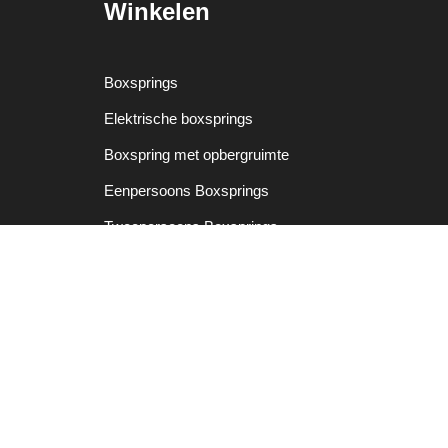
Winkelen
Boxsprings
Elektrische boxsprings
Boxspring met opbergruimte
Eenpersoons Boxsprings
Tweepersoons Boxsprings
Twijfelaars
Matrassen
Dekbedden
Dekbedovertrekken
Kussens