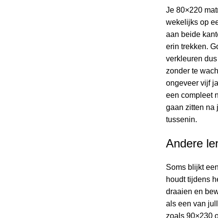
Je 80×220 matr
wekelijks op ee
aan beide kant
erin trekken. 
verkleuren dus 
zonder te wacht
ongeveer vijf j
een compleet n
gaan zitten na 
tussenin.
Andere le
Soms blijkt een
houdt tijdens h
draaien en be
als een van jul
zoals 90×230 o