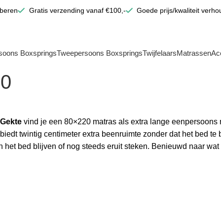
oberen
Gratis verzending vanaf €100,-
Goede prijs/kwaliteit verho
soons Boxsprings
Tweepersoons Boxsprings
Twijfelaars
Matrassen
Ac
20
 Gekte
vind je een 80×220 matras als extra lange eenpersoons 
iedt twintig centimeter extra beenruimte zonder dat het bed te 
en het bed blijven of nog steeds eruit steken. Benieuwd naar wa