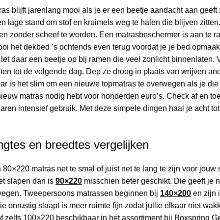
as blijft jarenlang mooi als je er een beetje aandacht aan geef
n lage stand om stof en kruimels weg te halen die blijven zitten
en zonder scheef te worden. Een matrasbeschermer is aan te ra
Gooi het dekbed ’s ochtends even terug voordat je je bed opmaak
let daar een beetje op bij ramen die veel zonlicht binnenlaten
en tot de volgende dag. Dep ze droog in plaats van wrijven ander
aar is het slim om een nieuwe topmatras te overwegen als je die
ieuw matras nodig hebt voor honderden euro’s. Check af en toe
jaren intensief gebruik. Met deze simpele dingen haal je acht tot 
ngtes en breedtes vergelijken
 80×220 matras net te smal of juist net te lang te zijn voor jouw
et slapen dan is
90×220
misschien beter geschikt. Die geeft je n
wegen. Tweepersoons matrassen beginnen bij
140×200
en zijn 
lie onrustig slaapt is meer ruimte fijn zodat jullie elkaar niet w
f zelfs 100×220 beschikbaar in het assortiment bij Boxspring Ge