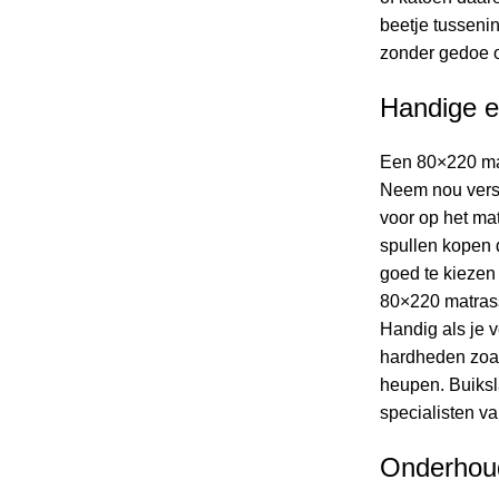
beetje tussenin
zonder gedoe o
Handige ex
Een 80×220 mat
Neem nou versch
voor op het ma
spullen kopen d
goed te kiezen
80×220 matrass
Handig als je v
hardheden zoals
heupen. Buiksl
specialisten va
Onderhoud