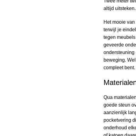
Twee meter twi
altijd uitsteke
Het mooie van d
terwijl je eind
tegen meubels 
geveerde onder
ondersteuning o
beweging. Welk 
compleet bent. 
Materiale
Qua materialen
goede steun ove
aanzienlijk lan
pocketvering d
onderhoud elke
of katoen daar