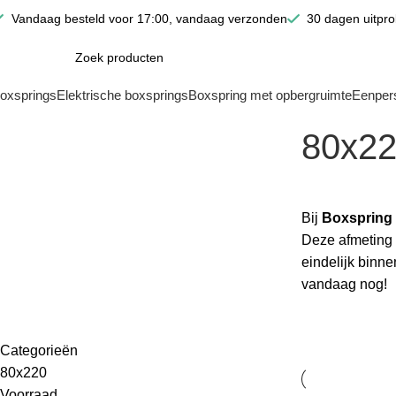
Vandaag besteld voor 17:00, vandaag verzonden
30 dagen uitpr
oxsprings
Elektrische boxsprings
Boxspring met opbergruimte
Eenper
80x2
Bij
Boxspring
Deze afmeting b
eindelijk binn
vandaag nog!
Categorieën
80x220
Voorraad