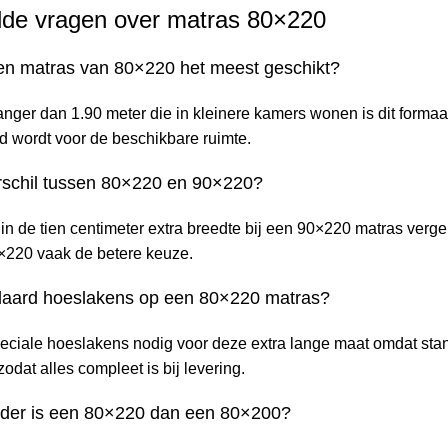
lde vragen over matras 80×220
een matras van 80×220 het meest geschikt?
ger dan 1.90 meter die in kleinere kamers wonen is dit formaat i
ed wordt voor de beschikbare ruimte.
erschil tussen 80×220 en 90×220?
t in de tien centimeter extra breedte bij een 90×220 matras verge
0×220 vaak de betere keuze.
daard hoeslakens op een 80×220 matras?
peciale hoeslakens nodig voor deze extra lange maat omdat stand
odat alles compleet is bij levering.
der is een 80×220 dan een 80×200?