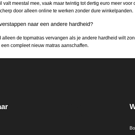
il valt meestal mee, vaak maar twintig tot dertig euro meer voor
scherp door alleen online te werken zonder dure winkelpanden.
 overstappen naar een andere hardheid?
ijd alleen de topmatras vervangen als je andere hardheid wilt z
 een compleet nieuw matras aanschaffen.
aar
Snel
W
naar
Bo