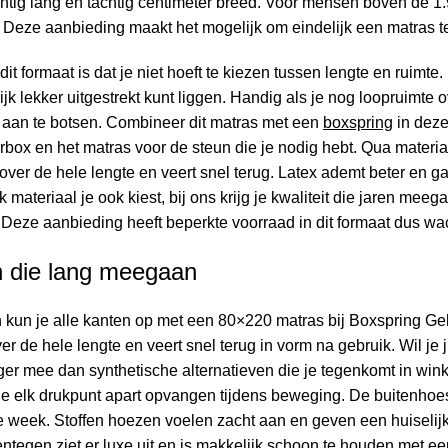
ntig lang en tachtig centimeter breed. Voor mensen boven de 1
n. Deze aanbieding maakt het mogelijk om eindelijk een matras t
it formaat is dat je niet hoeft te kiezen tussen lengte en ruimt
elijk lekker uitgestrekt kunt liggen. Handig als je nog loopruimt
aan te botsen. Combineer dit matras met een
boxspring
in deze
box en het matras voor de steun die je nodig hebt. Qua materia
ver de hele lengte en veert snel terug. Latex ademt beter en ga
materiaal je ook kiest, bij ons krijg je kwaliteit die jaren meega
Deze aanbieding heeft beperkte voorraad in dit formaat dus wach
n die lang meegaan
 kun je alle kanten op met een 80×220 matras bij Boxspring G
r de hele lengte en veert snel terug in vorm na gebruik. Wil je 
ger mee dan synthetische alternatieven die je tegenkomt in win
ie elk drukpunt apart opvangen tijdens beweging. De buitenhoes
 week. Stoffen hoezen voelen zacht aan en geven een huiselijke
entegen ziet er luxe uit en is makkelijk schoon te houden met 