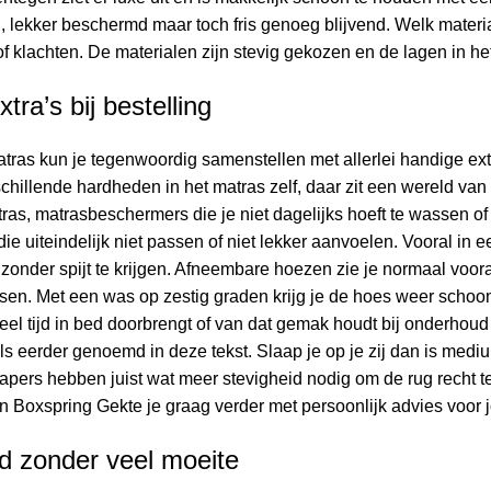
, lekker beschermd maar toch fris genoeg blijvend. Welk materiaal
f klachten. De materialen zijn stevig gekozen en de lagen in h
tra’s bij bestelling
ras kun je tegenwoordig samenstellen met allerlei handige ext
illende hardheden in het matras zelf, daar zit een wereld van v
tras, matrasbeschermers die je niet dagelijks hoeft te wassen 
ie uiteindelijk niet passen of niet lekker aanvoelen. Vooral i
 zonder spijt te krijgen. Afneembare hoezen zie je normaal voor
en. Met een was op zestig graden krijg je de hoes weer schoon
eel tijd in bed doorbrengt of van dat gemak houdt bij onderhoud
 eerder genoemd in deze tekst. Slaap je op je zij dan is mediu
apers hebben juist wat meer stevigheid nodig om de rug recht t
n Boxspring Gekte je graag verder met persoonlijk advies voor j
 zonder veel moeite