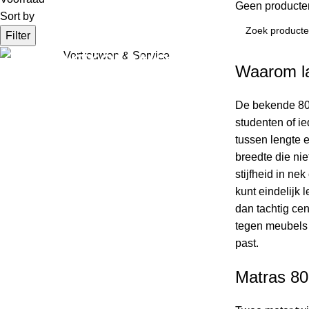
Geen producten
Sort by
Filter
Vertrouwen
Waarom l
& Service
De bekende 80×
Slapen zoals het hoort
studenten of ie
tussen lengte 
breedte die nie
stijfheid in n
kunt eindelijk 
dan tachtig cen
tegen meubels a
past.
Matras 80