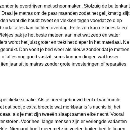
t zonder te overdrijven met schoonmaken. Stofzuig de buitenkant
. Draai je matras om de paar maanden zodat het gelijkmatig slijt
den want die houdt zweet en vlekken tegen voordat ze diep
t zodat alles kan luchten overdag. Felle zon kan de hoes laten
. Vlekjes pak je het beste meteen aan met wat zeep en water
s wordt het juist groter en trekt het dieper in het materiaal. Na
 gebruikt. Dan voelt je bed weer als nieuw zonder dat je meteen
 of alles nog goed vastzit, soms kunnen dingen wat losser
tien jaar uit je matras zonder grote investeringen of reparaties
 specifieke situatie. Als je breed gebouwd bent of van ruimte
et dat beetje extra breedte wat merkbaar is ’s nachts bij het
ideaal als je met zijn tweeën slaapt samen elke nacht. Vooral
akker storen. Voor heel lange mensen zijn er verlengde varianten
kte. Niemand hoeft meer met zijn voeten buiten bed te liggen