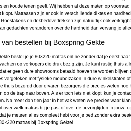
s en koude tenen geeft. Wij hebben al deze maten op voorraad d
 klopt. Matrassen zijn er ook in verschillende diktes en hardhe
Hoeslakens en dekbedovertrekken zijn natuurlijk ook verkrijgba
 van gedachten veranderen over de hardheid dan vervang je alle
 van bestellen bij Boxspring Gekte
ekte bestel je je 80×220 matras online zonder dat je eerst naar
wachten op verkopers die druk bezig zijn. Je kunt rustig thuis al
rdat er geen dure showrooms betaald hoeven te worden blijven de
jes vergeleken met fysieke meubelzaken in dure winkelstraten 
e thuis bezorgd door ervaren bezorgers die precies weten hoe he
n op de trap naar boven. Als er toch iets niet klopt, kun je co
sen. Na meer dan tien jaar in het vak weten we precies waar kla
 over welk matras bij je past of over de bezorgtijden in jouw r
dat je meteen alles compleet hebt voor je bed zonder extra best
80×220 matras bij Boxspring Gekte!