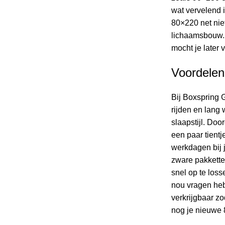
wat vervelend i
80×220 net niet
lichaamsbouw. 
mocht je later
Voordelen
Bij Boxspring G
rijden en lang 
slaapstijl. Doo
een paar tient
werkdagen bij j
zware pakkette
snel op te los
nou vragen hebt
verkrijgbaar zo
nog je nieuwe 