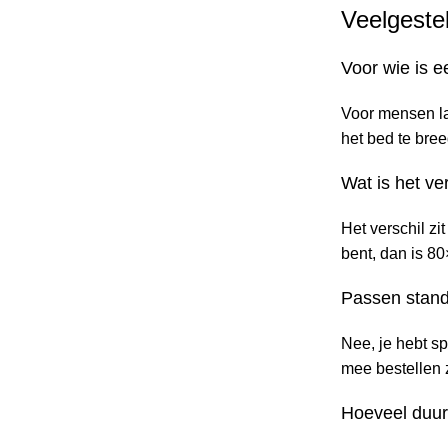
Veelgeste
Voor wie is 
Voor mensen lan
het bed te bre
Wat is het v
Het verschil zi
bent, dan is 8
Passen stan
Nee, je hebt s
mee bestellen z
Hoeveel duur