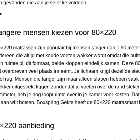
 gevonden die aan je selectie voldoen.
angere mensen kiezen voor 80×220
220 matrassen zijn populair bij mensen langer dan 1.90 meter
dereen die altijd met koude voeten wakker wordt omdat die buite
en ruimte bij dit formaat, beide kloppen eindelijk samen. Deze
t overdreven veel plaats inneemt. Je lichaam krijgt dezelfde ste
ek of rug. Mensen die langer zijn maar alleen slapen hebben v
lekker uitgestrekt liggen zonder dat je voeten over de rand steke
timeter, heb je nog loopruimte over in je kamer voor kasten. Dat
an wilt botsen. Boxspring Gekte heeft de 80×220 matrasmaat in v
×220 aanbieding