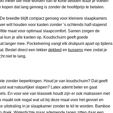
.90 meter die moe worden van te korte bedden waar je voeten
e kopen dat lang genoeg is zonder de hoofdprijs te betalen.
e. De breedte blijft compact genoeg voor kleinere slaapkamers
e over wilt houden voor kasten zonder ’s ochtends half-slapend
lfde maat voor optimaal slaapcomfort. Samen zorgen de
al kun je alle kanten op. Koudschuim geeft goede
at langer mee. Pocketvering vangt elk drukpunt apart op tijdens
at. Bestel direct een lekker
dekbed
en
kussens
mee zodat je
t niet te lang.
ekte zonder beperkingen. Houd je van koudschuim? Dat geeft
juist wat natuurlijker slapen? Latex ademt beter en gaat
kels. En voor wie van klassiek houdt zijn er ook matrassen met
 maakt ook nogal wat uit bij deze maat voor het gevoel en
 uitstraling in je slaapkamer zonder te kil te worden. Bamboe
een doek. Waterdichte maar ademende lagen zitten daar een