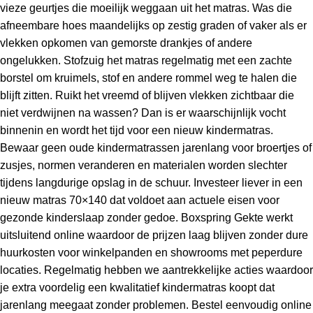
vieze geurtjes die moeilijk weggaan uit het matras. Was die
afneembare hoes maandelijks op zestig graden of vaker als er
vlekken opkomen van gemorste drankjes of andere
ongelukken. Stofzuig het matras regelmatig met een zachte
borstel om kruimels, stof en andere rommel weg te halen die
blijft zitten. Ruikt het vreemd of blijven vlekken zichtbaar die
niet verdwijnen na wassen? Dan is er waarschijnlijk vocht
binnenin en wordt het tijd voor een nieuw kindermatras.
Bewaar geen oude kindermatrassen jarenlang voor broertjes of
zusjes, normen veranderen en materialen worden slechter
tijdens langdurige opslag in de schuur. Investeer liever in een
nieuw matras 70×140 dat voldoet aan actuele eisen voor
gezonde kinderslaap zonder gedoe. Boxspring Gekte werkt
uitsluitend online waardoor de prijzen laag blijven zonder dure
huurkosten voor winkelpanden en showrooms met peperdure
locaties. Regelmatig hebben we aantrekkelijke acties waardoor
je extra voordelig een kwalitatief kindermatras koopt dat
jarenlang meegaat zonder problemen. Bestel eenvoudig online