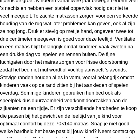
tijdens de groei. Kinderen vanaf twee jaar bewegen enorm veel
’s nachts en hebben een stabiel oppervlak nodig dat niet te
veel meegeeft. Te zachte matrassen zorgen voor een verkeerde
houding van de rug wat later problemen kan geven, ook al zijn
ze nog jong. Druk er stevig op met je hand, ongeveer twee tot
drie centimeter meegeven is goed voor deze leeftijd. Ventilatie
in een matras blijft belangrijk omdat kinderen vaak zweten na
een drukke dag vol spelen en rennen buiten. De fijne
luchtgaten door het matras zorgen voor frisse doorstroming
zodat het bed niet muf wordt of vochtig aanvoelt ’s avonds.
Stevige randen houden alles in vorm, vooral belangrijk omdat
kinderen vaak op de rand zitten bij het aankleden of spelen
overdag. Sommige kinderen gebruiken hun bed ook als
speelplek dus duurzaamheid voorkomt doorzakken aan de
zijkanten na een tijdje. Er zijn verschillende hardheden te koop
die passen bij het gewicht en de leeftijd van je kind voor
optimaal comfort bij deze 70×140 matras. Snap je niet goed
welke hardheid het beste past bij jouw kind? Neem contact op