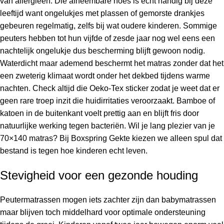
van allergieën. Die afneembare hoes is echt handig bij deze
leeftijd want ongelukjes met plassen of gemorste drankjes
gebeuren regelmatig, zelfs bij wat oudere kinderen. Sommige
peuters hebben tot hun vijfde of zesde jaar nog wel eens een
nachtelijk ongelukje dus bescherming blijft gewoon nodig.
Waterdicht maar ademend beschermt het matras zonder dat het
een zweterig klimaat wordt onder het dekbed tijdens warme
nachten. Check altijd die Oeko-Tex sticker zodat je weet dat er
geen rare troep inzit die huidirritaties veroorzaakt. Bamboe of
katoen in de buitenkant voelt prettig aan en blijft fris door
natuurlijke werking tegen bacteriën. Wil je lang plezier van je
70×140 matras? Bij Boxspring Gekte kiezen we alleen spul dat
bestand is tegen hoe kinderen echt leven.
Stevigheid voor een gezonde houding
Peutermatrassen mogen iets zachter zijn dan babymatrassen
maar blijven toch middelhard voor optimale ondersteuning