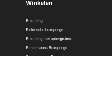
Winkelen
Boxsprings
Elektrische boxsprings
Boxspring met opbergruimte
Eenpersoons Boxsprings
Tweepersoons Boxsprings
Twijfelaars
Matrassen
Dekbedden
Dekbedovertrekken
Kussens