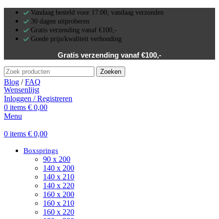
Vandaag besteld voor 17:00, vandaag verzonden
30 dagen uitproberen
Gratis verzending vanaf €100,-
Goede prijs/kwaliteit verhouding
Gratis verzending vanaf €100,-
Zoeken
Blog
/
FAQ
Wensenlijst
Inloggen / Registreren
0
items
€
0,00
Menu
0
items
€
0,00
Boxsprings
90 x 200
140 x 200
140 x 210
140 x 220
160 x 200
160 x 210
160 x 220