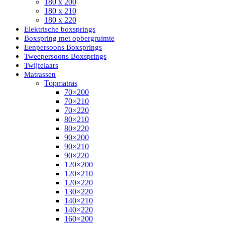
180 x 200
180 x 210
180 x 220
Elektrische boxsprings
Boxspring met opbergruimte
Eenpersoons Boxsprings
Tweepersoons Boxsprings
Twijfelaars
Matrassen
Topmatras
70×200
70×210
70×220
80×210
80×220
90×200
90×210
90×220
120×200
120×210
120×220
130×220
140×210
140×220
160×200