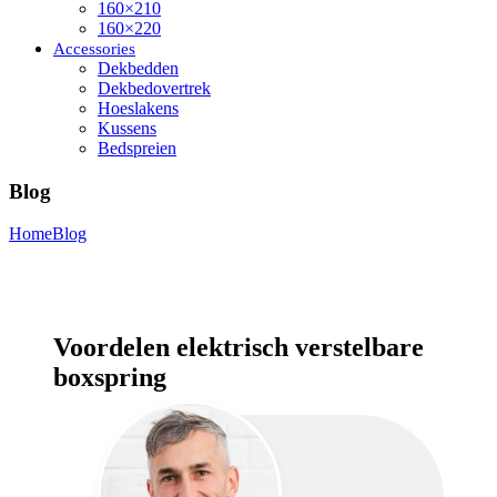
160×210
160×220
Accessories
Dekbedden
Dekbedovertrek
Hoeslakens
Kussens
Bedspreien
Blog
Home
Blog
Voordelen elektrisch verstelbare
boxspring