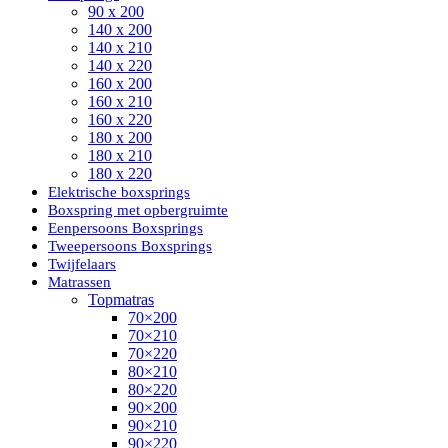
90 x 200
140 x 200
140 x 210
140 x 220
160 x 200
160 x 210
160 x 220
180 x 200
180 x 210
180 x 220
Elektrische boxsprings
Boxspring met opbergruimte
Eenpersoons Boxsprings
Tweepersoons Boxsprings
Twijfelaars
Matrassen
Topmatras
70×200
70×210
70×220
80×210
80×220
90×200
90×210
90×220