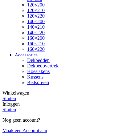
120×200
120×210
120×220
140×200
140×210
140×220
160×200
160×210
160×220
Accessories
Dekbedden
Dekbedovertrek
Hoeslakens
Kussens
Bedspreien
Winkelwagen
Sluiten
Inloggen
Sluiten
Nog geen account?
Maak een Account aan