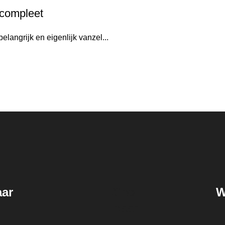
 compleet
elangrijk en eigenlijk vanzel...
aar
Snel
W
naar