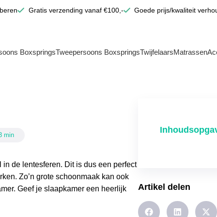
oberen
Gratis verzending vanaf €100,-
Goede prijs/kwaliteit verho
soons Boxsprings
Tweepersoons Boxsprings
Twijfelaars
Matrassen
Ac
Inhoudsopga
 3 min
n de lentesferen. Dit is dus een perfect
erken. Zo’n grote schoonmaak kan ook
Artikel delen
mer. Geef je slaapkamer een heerlijk