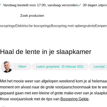
Vandaag besteld voor 17:00, vandaag verzonden
30 dagen uitpr
oxsprings
Elektrische boxsprings
Boxspring met opbergruimte
Eenper
Blog
Home
Blog
Haal de lente in je slaapkamer
Albert
Laatst geüpdatet:
25 februari 2021
Leestijd:
Met het mooie weer van afgelopen weekend kom je al helemaal i
moment om alvast naar de grote voorjaarschoonmaak toe te w
gepaard gaan met een kleine of grote make-over van je slaapka
frisse voorjaarslook met de tips van
Boxspring Gekte
.