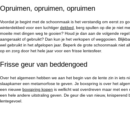
Opruimen, opruimen, opruimen
Voordat je begint met de schoonmaak is het verstandig om eerst zo goe
winterdekbed voor een luchtiger
dekbed
, berg spullen op die je niet m
moeite met dingen weg te gooien? Houd je dan aan de volgende regel: H
aangeraakt of gebruikt? Dan kun je het verkopen of weggooien. Blijkbaa
wel gebruikt in het afgelopen jaar. Beperk de grote schoonmaak niet al
op en zorg door het hele jaar voor een frisse lentesfeer.
Frisse geur van beddengoed
Over het algemeen hebben we aan het begin van de lente zin in iets n
slaapkamer een metamorfose te geven. Je boxspring is over het algem
een nieuwe
boxspring kopen
is wellicht wat overdreven maar met een
een hele andere uitstraling geven. De geur die van nieuw, knisperend
lentegevoel.