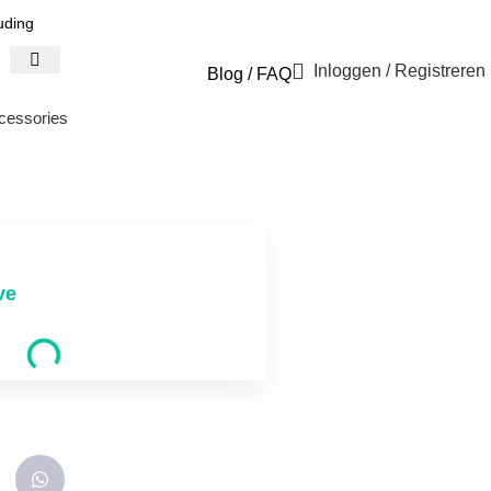
uding
Inloggen / Registreren
Blog
/
FAQ
cessories
ve