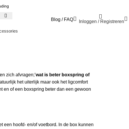
uding
Blog
/
FAQ
Inloggen / Registreren
cessories
en zich afvragen;’
wat is beter boxspring of
urlijk het uiterlijk maar ook het ligcomfort
nt en of een boxspring beter dan een gewoon
t een hoofd- en/of voetbord. In de box kunnen