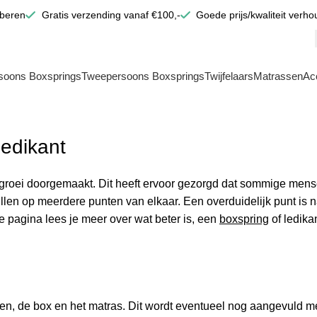
oberen
Gratis verzending vanaf €100,-
Goede prijs/kwaliteit verho
soons Boxsprings
Tweepersoons Boxsprings
Twijfelaars
Matrassen
Ac
ledikant
e groei doorgemaakt. Dit heeft ervoor gezorgd dat sommige mens
en op meerdere punten van elkaar. Een overduidelijk punt is natu
e pagina lees je meer over wat beter is, een
boxspring
of ledika
en, de box en het matras. Dit wordt eventueel nog aangevuld me