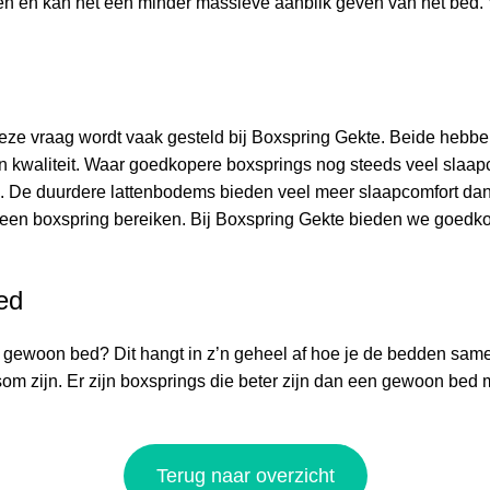
en en kan het een minder massieve aanblik geven van het bed. V
deze vraag wordt vaak gesteld bij Boxspring Gekte. Beide hebb
 in kwaliteit. Waar goedkopere boxsprings nog steeds veel slaap
. De duurdere lattenbodems bieden veel meer slaapcomfort dan
n een boxspring bereiken. Bij Boxspring Gekte bieden we goed
ed
en gewoon bed? Dit hangt in z’n geheel af hoe je de bedden same
m zijn. Er zijn boxsprings die beter zijn dan een gewoon bed m
Terug naar overzicht