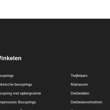
inkelen
Winkelen
xsprings
Twijfelaars
ektrische boxsprings
Matrassen
xspring met opbergruimte
Dekbedden
npersoons Boxsprings
Dekbedovertrekken