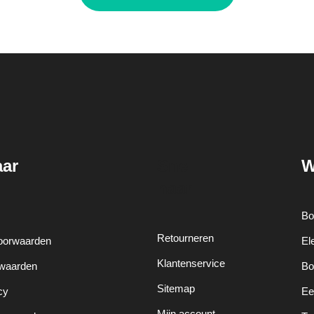
aar
Snel
W
naar
Bo
Retourneren
oorwaarden
El
Klantenservice
rwaarden
Bo
Sitemap
cy
Ee
Mijn account