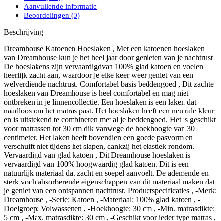
Aanvullende informatie
Beoordelingen (0)
Beschrijving
Dreamhouse Katoenen Hoeslaken , Met een katoenen hoeslaken
van Dreamhouse kun je het heel jaar door genieten van je nachtrust
De hoeslakens zijn vervaardigdvan 100% glad katoen en voelen
heerlijk zacht aan, waardoor je elke keer weer geniet van een
welverdiende nachtrust. Comfortabel basis beddengoed , Dit zachte
hoeslaken van Dreamhouse is heel comfortabel en mag niet
ontbreken in je linnencollectie. Een hoeslaken is een laken dat
naadloos om het matras past. Het hoeslaken heeft een neutrale kleur
en is uitstekend te combineren met al je beddengoed. Het is geschikt
voor matrassen tot 30 cm dik vanwege de hoekhoogte van 30
centimeter. Het laken heeft bovendien een goede pasvorm en
verschuift niet tijdens het slapen, dankzij het elastiek rondom.
Vervaardigd van glad katoen , Dit Dreamhouse hoeslaken is
vervaardigd van 100% hoogwaardig glad katoen. Dit is een
natuurlijk materiaal dat zacht en soepel aanvoelt. De ademende en
sterk vochtabsorberende eigenschappen van dit materiaal maken dat
je geniet van een ontspannen nachtrust. Productspecificaties , -Merk:
Dreamhouse , -Serie: Katoen , -Materiaal: 100% glad katoen , -
Doelgroep: Volwassenen , -Hoekhoogte: 30 cm , -Min. matrasdikte:
5 cm , -Max. matrasdikte: 30 cm , -Geschikt voor ieder type matras ,