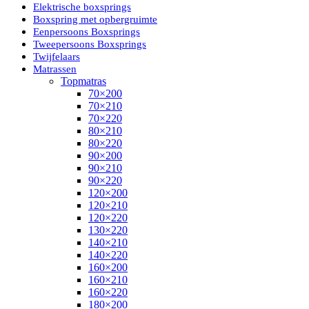
Elektrische boxsprings
Boxspring met opbergruimte
Eenpersoons Boxsprings
Tweepersoons Boxsprings
Twijfelaars
Matrassen
Topmatras
70×200
70×210
70×220
80×210
80×220
90×200
90×210
90×220
120×200
120×210
120×220
130×220
140×210
140×220
160×200
160×210
160×220
180×200