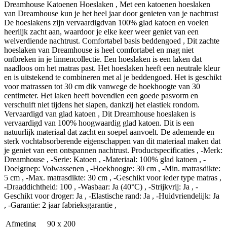
Dreamhouse Katoenen Hoeslaken , Met een katoenen hoeslaken
van Dreamhouse kun je het heel jaar door genieten van je nachtrust
De hoeslakens zijn vervaardigdvan 100% glad katoen en voelen
heerlijk zacht aan, waardoor je elke keer weer geniet van een
welverdiende nachtrust. Comfortabel basis beddengoed , Dit zachte
hoeslaken van Dreamhouse is heel comfortabel en mag niet
ontbreken in je linnencollectie. Een hoeslaken is een laken dat
naadloos om het matras past. Het hoeslaken heeft een neutrale kleur
en is uitstekend te combineren met al je beddengoed. Het is geschikt
voor matrassen tot 30 cm dik vanwege de hoekhoogte van 30
centimeter. Het laken heeft bovendien een goede pasvorm en
verschuift niet tijdens het slapen, dankzij het elastiek rondom.
Vervaardigd van glad katoen , Dit Dreamhouse hoeslaken is
vervaardigd van 100% hoogwaardig glad katoen. Dit is een
natuurlijk materiaal dat zacht en soepel aanvoelt. De ademende en
sterk vochtabsorberende eigenschappen van dit materiaal maken dat
je geniet van een ontspannen nachtrust. Productspecificaties , -Merk:
Dreamhouse , -Serie: Katoen , -Materiaal: 100% glad katoen , -
Doelgroep: Volwassenen , -Hoekhoogte: 30 cm , -Min. matrasdikte:
5 cm , -Max. matrasdikte: 30 cm , -Geschikt voor ieder type matras ,
-Draaddichtheid: 100 , -Wasbaar: Ja (40°C) , -Strijkvrij: Ja , -
Geschikt voor droger: Ja , -Elastische rand: Ja , -Huidvriendelijk: Ja
, -Garantie: 2 jaar fabrieksgarantie ,
Afmeting
90 x 200