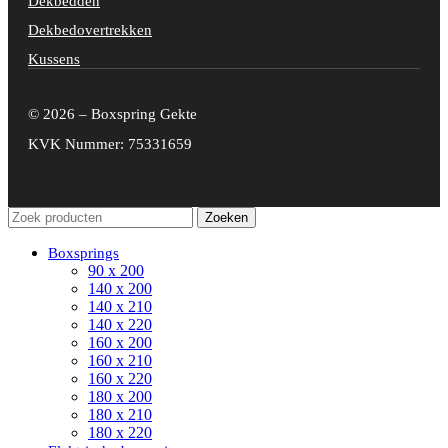
Dekbedden
Dekbedovertrekken
Kussens
© 2026 – Boxspring Gekte
KVK Nummer: 75331659
Zoeken
Boxsprings
90 x 200
140 x 200
140 x 210
140 x 220
160 x 200
160 x 210
160 x 220
180 x 200
180 x 210
180 x 220