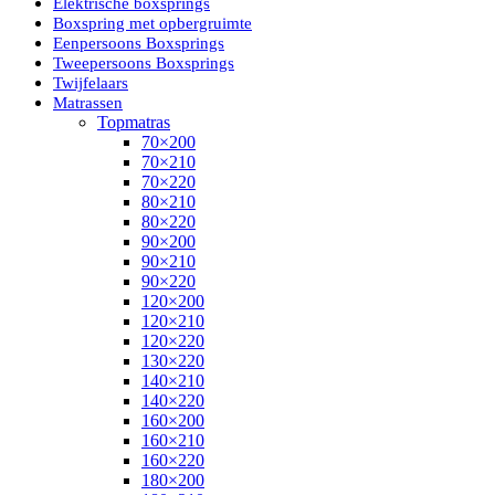
Elektrische boxsprings
Boxspring met opbergruimte
Eenpersoons Boxsprings
Tweepersoons Boxsprings
Twijfelaars
Matrassen
Topmatras
70×200
70×210
70×220
80×210
80×220
90×200
90×210
90×220
120×200
120×210
120×220
130×220
140×210
140×220
160×200
160×210
160×220
180×200