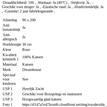
-Draaddichtheid: 100 , -Wasbaar: Ja (40°C) , -Strijkvrij: Ja , -
Geschikt voor droger: Ja , -Elastische rand: Ja , -Huidvriendelijk: Ja
, -Garantie: 2 jaar fabrieksgarantie ,
Afmeting
90 x 200
Anti
Ja
huisstofmijt
Anti-
Ja
allergisch
Hoekhoogte
30 cm
Kleur
Roze
Kwaliteit
100% Katoen
kenmerk 1
Materiaal
Katoen
Merk
Dreamhouse
Speciaal
voor
Nee
kinderen
USP 1
Heerlijk Zacht
USP 2
Geschikt voor Boxsprings en matrassen
USP 3
Hoogwaardig glad katoen
Foto 1
https://d147a5vd7kzml6.cloudfront.net/img/royaltextil