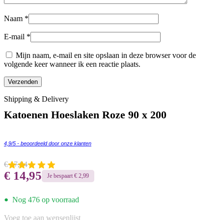
Naam
*
E-mail
*
Mijn naam, e-mail en site opslaan in deze browser voor de
volgende keer wanneer ik een reactie plaats.
Shipping & Delivery
Katoenen Hoeslaken Roze 90 x 200
4,9/5 - beoordeeld door onze klanten
€
17,94
€
14,95
Je bespaart
€
2,99
•
Nog 476 op voorraad
Voeg toe aan wensenlijst