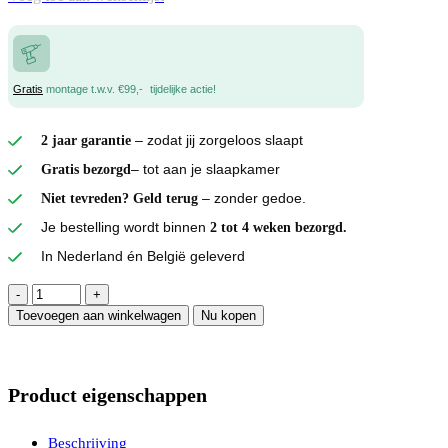
Gratis
montage t.w.v. €99,-
tijdelijke actie!
– zodat jij zorgeloos slaapt
2 jaar garantie
– tot aan je slaapkamer
Gratis bezorgd
– zonder gedoe.
Niet tevreden? Geld terug
Je bestelling wordt binnen
2 tot 4 weken bezorgd.
In Nederland én België geleverd
Katoenen
Hoeslaken
Toevoegen aan winkelwagen
Nu kopen
Roze
90
x
200
Product eigenschappen
aantal
Beschrijving