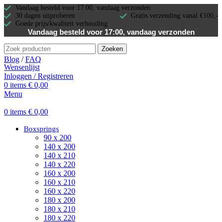
Vandaag besteld voor 17:00, vandaag verzonden
30 dagen uitproberen
Gratis verzending vanaf €100,-
Goede prijs/kwaliteit verhouding
Vandaag besteld voor 17:00, vandaag verzonden
Zoeken
Blog
/
FAQ
Wensenlijst
Inloggen / Registreren
0
items
€
0,00
Menu
0
items
€
0,00
Boxsprings
90 x 200
140 x 200
140 x 210
140 x 220
160 x 200
160 x 210
160 x 220
180 x 200
180 x 210
180 x 220