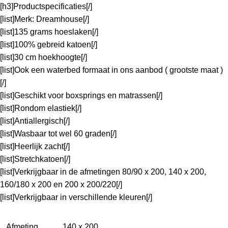
[h3]Productspecificaties[/]
[list]Merk: Dreamhouse[/]
[list]135 grams hoeslaken[/]
[list]100% gebreid katoen[/]
[list]30 cm hoekhoogte[/]
[list]Ook een waterbed formaat in ons aanbod ( grootste maat )
[/]
[list]Geschikt voor boxsprings en matrassen[/]
[list]Rondom elastiek[/]
[list]Antiallergisch[/]
[list]Wasbaar tot wel 60 graden[/]
[list]Heerlijk zacht[/]
[list]Stretchkatoen[/]
[list]Verkrijgbaar in de afmetingen 80/90 x 200, 140 x 200,
160/180 x 200 en 200 x 200/220[/]
[list]Verkrijgbaar in verschillende kleuren[/]
Afmeting
140 x 200