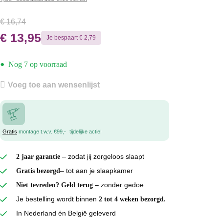
€
16,74
€
13,95
Je bespaart
€
2,79
•
Nog 7 op voorraad
Voeg toe aan wensenlijst
Gratis
montage t.w.v. €99,-
tijdelijke actie!
– zodat jij zorgeloos slaapt
2 jaar garantie
– tot aan je slaapkamer
Gratis bezorgd
– zonder gedoe.
Niet tevreden? Geld terug
Je bestelling wordt binnen
2 tot 4 weken bezorgd.
In Nederland én België geleverd